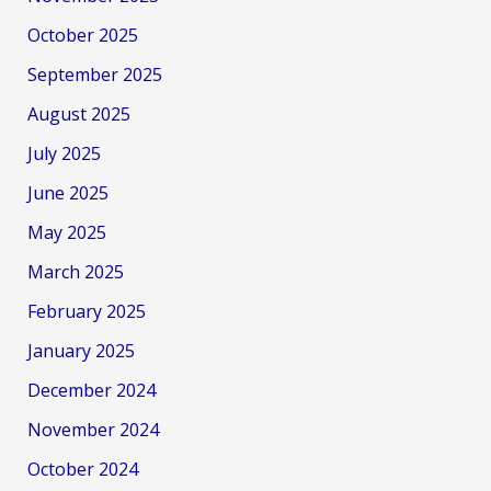
October 2025
September 2025
August 2025
July 2025
June 2025
May 2025
March 2025
February 2025
January 2025
December 2024
November 2024
October 2024