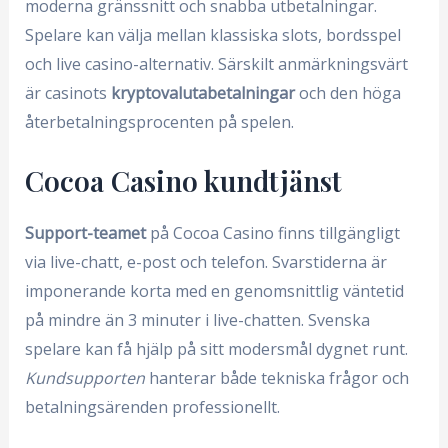
moderna gränssnitt och snabba utbetalningar.
Spelare kan välja mellan klassiska slots, bordsspel
och live casino-alternativ. Särskilt anmärkningsvärt
är casinots
kryptovalutabetalningar
och den höga
återbetalningsprocenten på spelen.
Cocoa Casino kundtjänst
Support-teamet
på Cocoa Casino finns tillgängligt
via live-chatt, e-post och telefon. Svarstiderna är
imponerande korta med en genomsnittlig väntetid
på mindre än 3 minuter i live-chatten. Svenska
spelare kan få hjälp på sitt modersmål dygnet runt.
Kundsupporten
hanterar både tekniska frågor och
betalningsärenden professionellt.