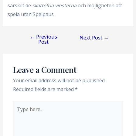
särskilt de
skattefria vinsterna
och möjligheten att
spela utan Spelpaus.
←
Previous
Next Post
→
Post
Leave a Comment
Your email address will not be published.
Required fields are marked
*
Type
here..