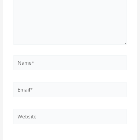
Name*
Email*
Website